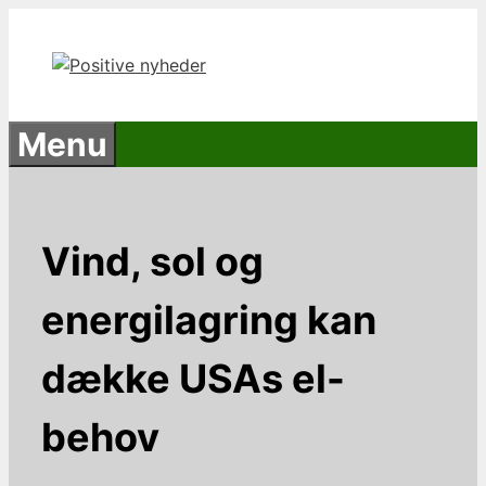
Hop
til
indhold
Menu
Vind, sol og
energilagring kan
dække USAs el-
behov