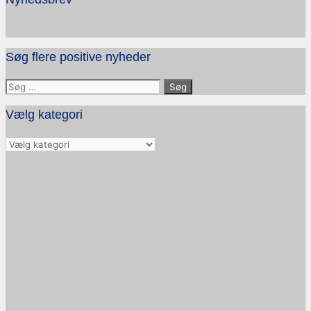
Søg flere positive nyheder
Søg
efter:
Vælg kategori
Vælg
kategori