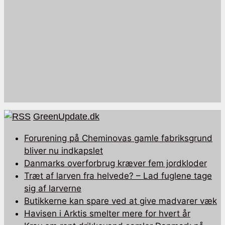
GreenUpdate.dk
Forurening på Cheminovas gamle fabriksgrund
bliver nu indkapslet
Danmarks overforbrug kræver fem jordkloder
Træt af larven fra helvede? – Lad fuglene tage
sig af larverne
Butikkerne kan spare ved at give madvarer væk
Havisen i Arktis smelter mere for hvert år