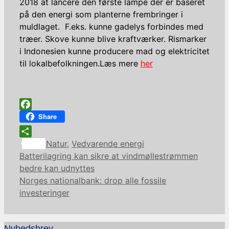
2018 at lancere den første lampe der er baseret
på den energi som planterne frembringer i
muldlaget. F.eks. kunne gadelys forbindes med
træer. Skove kunne blive kraftværker. Rismarker
i Indonesien kunne producere mad og elektricitet
til lokalbefolkningen.
Læs mere
her
Facebook
Share
Kategorier
Share
Natur
,
Vedvarende energi
Batterilagring kan sikre at vindmøllestrømmen
bedre kan udnyttes
Norges nationalbank: drop alle fossile
investeringer
Nyhedsbrev