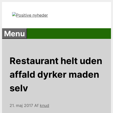
Hop
til
indhold
Menu
Restaurant helt uden
affald dyrker maden
selv
21. maj 2017
Af
knud