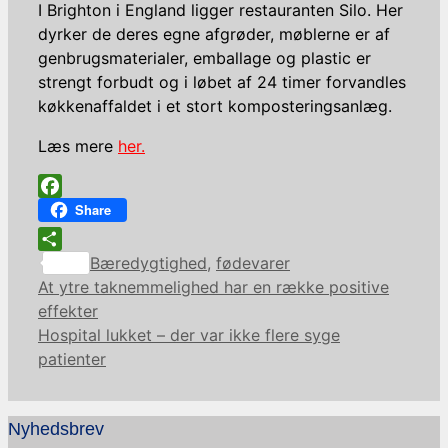
I Brighton i England ligger restauranten Silo. Her
dyrker de deres egne afgrøder, møblerne er af
genbrugsmaterialer, emballage og plastic er
strengt forbudt og i løbet af 24 timer forvandles
køkkenaffaldet i et stort komposteringsanlæg.
Læs mere
her.
Facebook
Share
Kategorier
Share
Bæredygtighed
,
fødevarer
At ytre taknemmelighed har en række positive
effekter
Hospital lukket – der var ikke flere syge
patienter
Nyhedsbrev