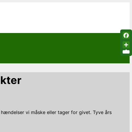
Fac
Sha
ekter
ændelser vi måske eller tager for givet. Tyve års