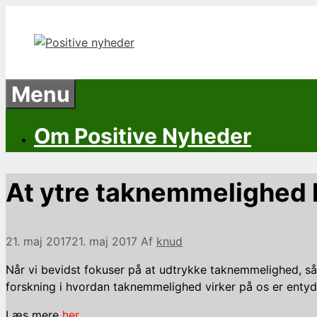
Hop
til
indhold
Menu
Om Positive Nyheder
At ytre taknemmelighed h
21. maj 2017
21. maj 2017
Af
knud
Når vi bevidst fokuser på at udtrykke taknemmelighed, så
forskning i hvordan taknemmelighed virker på os er entyd
Læs mere
her.