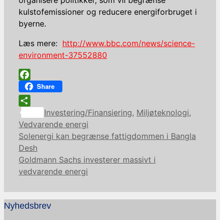
kulstofemissioner og reducere energiforbruget i
byerne.
Læs mere:
http://www.bbc.com/news/science-
environment-37552880
Facebook
Share
Kategorier
Share
Investering/Finansiering
,
Miljøteknologi
,
Vedvarende energi
Solenergi kan begrænse fattigdommen i Bangla
Desh
Goldmann Sachs investerer massivt i
vedvarende energi
Nyhedsbrev