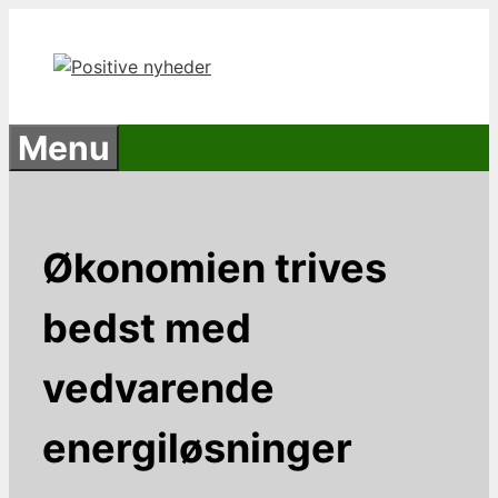
Hop
til
indhold
Menu
Økonomien trives
bedst med
vedvarende
energiløsninger