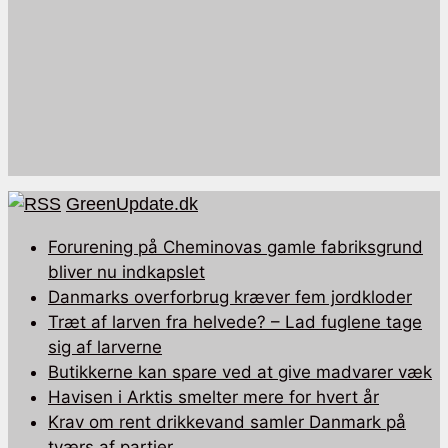
GreenUpdate.dk
Forurening på Cheminovas gamle fabriksgrund
bliver nu indkapslet
Danmarks overforbrug kræver fem jordkloder
Træt af larven fra helvede? – Lad fuglene tage
sig af larverne
Butikkerne kan spare ved at give madvarer væk
Havisen i Arktis smelter mere for hvert år
Krav om rent drikkevand samler Danmark på
tværs af partier