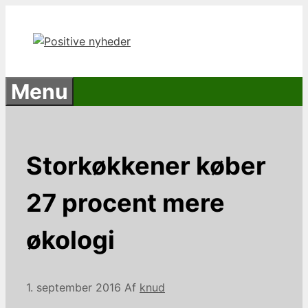
Hop
til
indhold
Menu
Storkøkkener køber
27 procent mere
økologi
1. september 2016
Af
knud