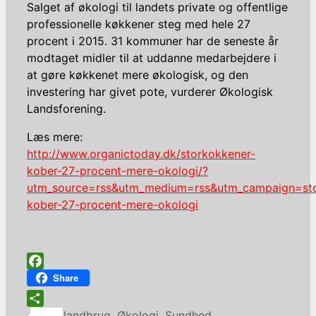
Salget af økologi til landets private og offentlige
professionelle køkkener steg med hele 27
procent i 2015. 31 kommuner har de seneste år
modtaget midler til at uddanne medarbejdere i
at gøre køkkenet mere økologisk, og den
investering har givet pote, vurderer Økologisk
Landsforening.
Læs mere:
http://www.organictoday.dk/storkokkener-
kober-27-procent-mere-okologi/?
utm_source=rss&utm_medium=rss&utm_campaign=sto
kober-27-procent-mere-okologi
Facebook
Share
Kategorier
Share
landbrug
,
Økologi
,
Sundhed