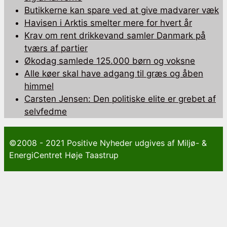
Butikkerne kan spare ved at give madvarer væk
Havisen i Arktis smelter mere for hvert år
Krav om rent drikkevand samler Danmark på
tværs af partier
Økodag samlede 125.000 børn og voksne
Alle køer skal have adgang til græs og åben
himmel
Carsten Jensen: Den politiske elite er grebet af
selvfedme
©2008 - 2021 Positive Nyheder udgives af Miljø- &
EnergiCentret Høje Taastrup