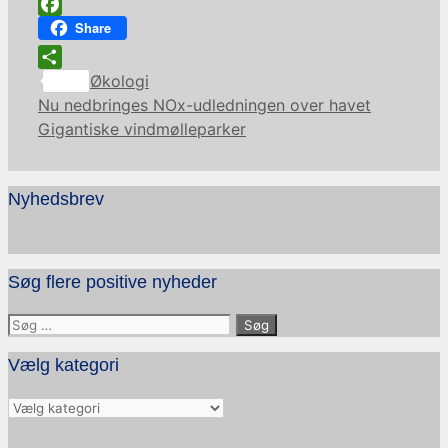
Facebook
Share
Kategorier
Share
Økologi
Nu nedbringes NOx-udledningen over havet
Gigantiske vindmølleparker
Nyhedsbrev
Søg flere positive nyheder
Søg
efter:
Vælg kategori
Vælg
kategori