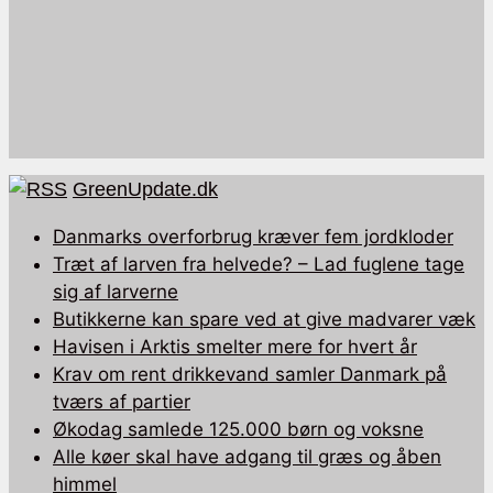
GreenUpdate.dk
Danmarks overforbrug kræver fem jordkloder
Træt af larven fra helvede? – Lad fuglene tage
sig af larverne
Butikkerne kan spare ved at give madvarer væk
Havisen i Arktis smelter mere for hvert år
Krav om rent drikkevand samler Danmark på
tværs af partier
Økodag samlede 125.000 børn og voksne
Alle køer skal have adgang til græs og åben
himmel