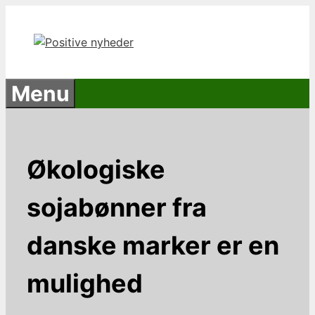
Hop
til
indhold
Menu
Økologiske
sojabønner fra
danske marker er en
mulighed