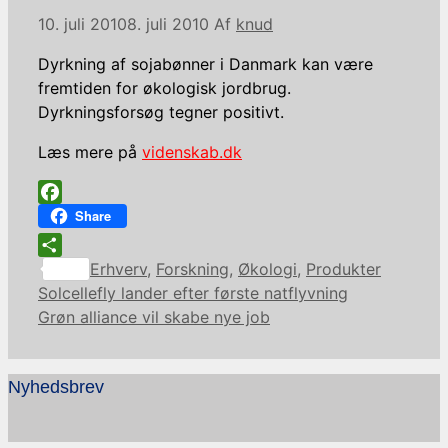
10. juli 2010
8. juli 2010
Af
knud
Dyrkning af sojabønner i Danmark kan være
fremtiden for økologisk jordbrug.
Dyrkningsforsøg tegner positivt.
Læs mere på
videnskab.dk
Facebook
Share
Kategorier
Share
Erhverv
,
Forskning
,
Økologi
,
Produkter
Solcellefly lander efter første natflyvning
Grøn alliance vil skabe nye job
Nyhedsbrev