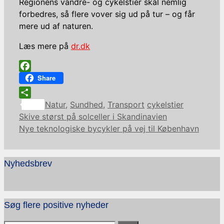
Regionens vandre- og cykelstier skal nemlig
forbedres, så flere vover sig ud på tur – og får
mere ud af naturen.
Læs mere på
dr.dk
Facebook
Share
Kategorier
Tags
Share
Natur
,
Sundhed
,
Transport
cykelstier
Skive størst på solceller i Skandinavien
Nye teknologiske bycykler på vej til København
Nyhedsbrev
Søg flere positive nyheder