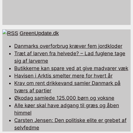
GreenUpdate.dk
Danmarks overforbrug kræver fem jordkloder
Træt af larven fra helvede? – Lad fuglene tage
sig af larverne
Butikkerne kan spare ved at give madvarer væk
Havisen i Arktis smelter mere for hvert år
Krav om rent drikkevand samler Danmark på
tværs af partier
Økodag samlede 125.000 børn og voksne
Alle køer skal have adgang til græs og åben
himmel
Carsten Jensen: Den politiske elite er grebet af
selvfedme