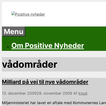
Hop
til
indhold
Menu
Om Positive Nyheder
vådområder
Milliard på vej til nye vådområder
13. december 2009
28. november 2009
Af
knud
Miljøministeriet har lavet en aftale med Kommunernes Land