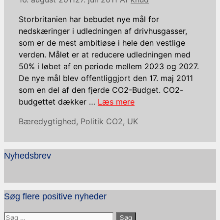
Storbritanien har bebudet nye mål for
nedskæringer i udledningen af ​​drivhusgasser,
som er de mest ambitiøse i hele den vestlige
verden. Målet er at reducere udledningen med
50% i løbet af en periode mellem 2023 og 2027.
De nye mål blev offentliggjort den 17. maj 2011
som en del af den fjerde CO2-Budget. CO2-
budgettet dækker …
Læs mere
Kategorier
Tags
Bæredygtighed
,
Politik
CO2
,
UK
Nyhedsbrev
Søg flere positive nyheder
Søg