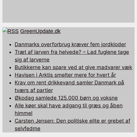
GreenUpdate.dk
Danmarks overforbrug kræver fem jordkloder
Træt af larven fra helvede? – Lad fuglene tage
sig af larverne
Butikkerne kan spare ved at give madvarer væk
Havisen i Arktis smelter mere for hvert år
Krav om rent drikkevand samler Danmark på
tværs af partier
Økodag samlede 125.000 børn og voksne
Alle køer skal have adgang til græs og åben
himmel
Carsten Jensen: Den politiske elite er grebet af
selvfedme