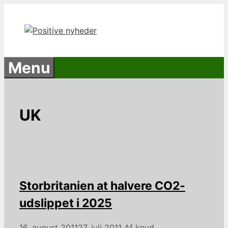
Hop
til
indhold
Menu
UK
Storbritanien at halvere CO2-
udslippet i 2025
16. august 2011
27. juli 2011
Af
knud