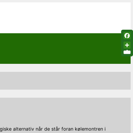
Fac
Sha
ogiske alternativ når de står foran kølemontren i