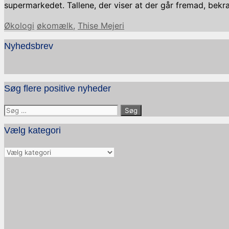
supermarkedet. Tallene, der viser at der går fremad, bek
Kategorier
Tags
Økologi
økomælk
,
Thise Mejeri
Nyhedsbrev
Søg flere positive nyheder
Søg
efter:
Vælg kategori
Vælg
kategori