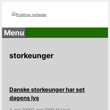
Hop
til
indhold
Menu
storkeunger
Danske storkeunger har set
dagens lys
2. maj 2009
2. maj 2009
Af
knud