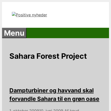
Hop
til
indhold
Menu
Sahara Forest Project
Dampturbiner og havvand skal
forvandle Sahara til en grøn oase
1. oktober 2009
10. juni 2009
Af
knud