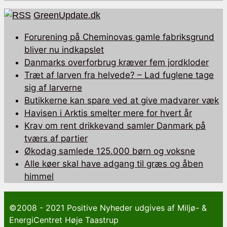
GreenUpdate.dk
Forurening på Cheminovas gamle fabriksgrund
bliver nu indkapslet
Danmarks overforbrug kræver fem jordkloder
Træt af larven fra helvede? – Lad fuglene tage
sig af larverne
Butikkerne kan spare ved at give madvarer væk
Havisen i Arktis smelter mere for hvert år
Krav om rent drikkevand samler Danmark på
tværs af partier
Økodag samlede 125.000 børn og voksne
Alle køer skal have adgang til græs og åben
himmel
©2008 - 2021 Positive Nyheder udgives af Miljø- &
EnergiCentret Høje Taastrup