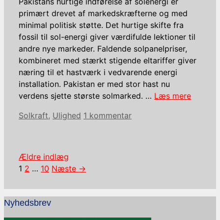
Pakistans hurtige indførelse af solenergi er
primært drevet af markedskræfterne og med
minimal politisk støtte. Det hurtige skifte fra
fossil til sol-energi giver værdifulde lektioner til
andre nye markeder. Faldende solpanelpriser,
kombineret med stærkt stigende eltariffer giver
næring til et hastværk i vedvarende energi
installation. Pakistan er med stor hast nu
verdens sjette største solmarked. …
Læs mere
Kategorier
Solkraft
,
Ulighed
1 kommentar
Ældre indlæg
Side
Side
Side
1
2
…
10
Næste
→
Nyhedsbrev