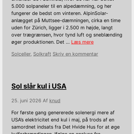
5.000 solpaneler til en alpedæmning, og her
fungerer de bedst om vinteren. AlpinSolar-
anlægget på Muttsee-dæmningen, cirka en time
uden for Zürich, ligger i 2.500 m højde, langt
over trægrænsen, hvor tynd luft og sneblænding
øger produktionen. Det …
Læs mere
Kategorier
Solceller
,
Solkraft
Skriv en kommentar
Sol slår kul i USA
25. juni 2026
Af
knud
For første gang genererede solenergi mere af
USA’s elektricitet end kul i maj, på trods af en
samordnet indsats fra Det Hvide Hus for at øge
kulforbrændingen. Ifølge en analyse fra