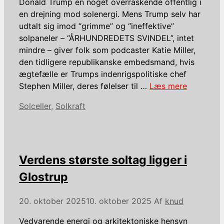
Donald Trump en noget overraskende offentlig i
en drejning mod solenergi. Mens Trump selv har
udtalt sig imod “grimme” og “ineffektive”
solpaneler – “ÅRHUNDREDETS SVINDEL”, intet
mindre – giver folk som podcaster Katie Miller,
den tidligere republikanske embedsmand, hvis
ægtefælle er Trumps indenrigspolitiske chef
Stephen Miller, deres følelser til …
Læs mere
Kategorier
Solceller
,
Solkraft
Verdens største soltag ligger i
Glostrup
20. oktober 2025
10. oktober 2025
Af
knud
Vedvarende energi og arkitektoniske hensyn