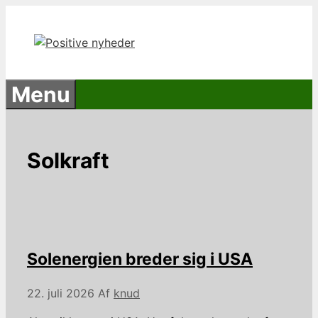
Hop
til
indhold
Menu
Solkraft
Solenergien breder sig i USA
22. juli 2026
Af
knud