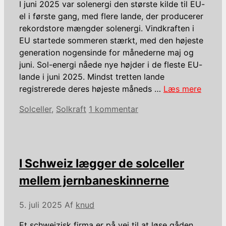
I juni 2025 var solenergi den største kilde til EU-
el i første gang, med flere lande, der producerer
rekordstore mængder solenergi. Vindkraften i
EU startede sommeren stærkt, med den højeste
generation nogensinde for månederne maj og
juni. Sol-energi nåede nye højder i de fleste EU-
lande i juni 2025. Mindst tretten lande
registrerede deres højeste måneds …
Læs mere
Kategorier
Solceller
,
Solkraft
1 kommentar
I Schweiz lægger de solceller
mellem jernbaneskinnerne
5. juli 2025
Af
knud
Et schweizisk firma er på vej til at løse gåden