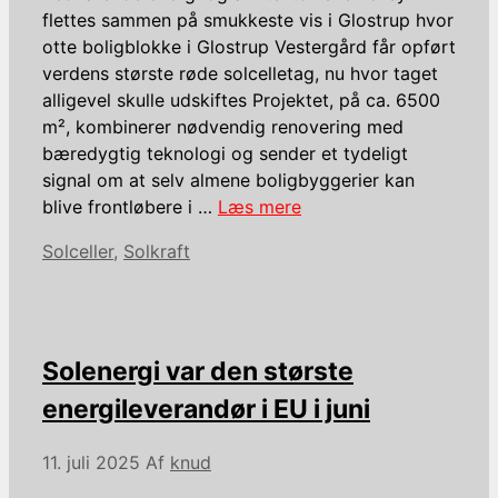
flettes sammen på smukkeste vis i Glostrup hvor
otte boligblokke i Glostrup Vestergård får opført
verdens største røde solcelletag, nu hvor taget
alligevel skulle udskiftes Projektet, på ca. 6500
m², kombinerer nødvendig renovering med
bæredygtig teknologi og sender et tydeligt
signal om at selv almene boligbyggerier kan
blive frontløbere i …
Læs mere
Kategorier
Solceller
,
Solkraft
Solenergi var den største
energileverandør i EU i juni
11. juli 2025
Af
knud