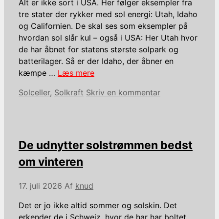
Alt er ikke sort i USA. Her følger eksempler fra
tre stater der rykker med sol energi: Utah, Idaho
og Californien. De skal ses som eksempler på
hvordan sol slår kul – også i USA: Her Utah hvor
de har åbnet for statens største solpark og
batterilager. Så er der Idaho, der åbner en
kæmpe …
Læs mere
Kategorier
Solceller
,
Solkraft
Skriv en kommentar
De udnytter solstrømmen bedst
om vinteren
17. juli 2026
Af
knud
Det er jo ikke altid sommer og solskin. Det
erkender de i Schweiz, hvor de har har boltet