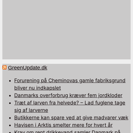
GreenUpdate.dk
Forurening på Cheminovas gamle fabriksgrund
bliver nu indkapslet
Danmarks overforbrug kræver fem jordkloder
Træt af larven fra helvede? – Lad fuglene tage
sig af larverne
Butikkerne kan spare ved at give madvarer væk
Havisen i Arktis smelter mere for hvert år
Krav om rent drikkevand samler Danmark på