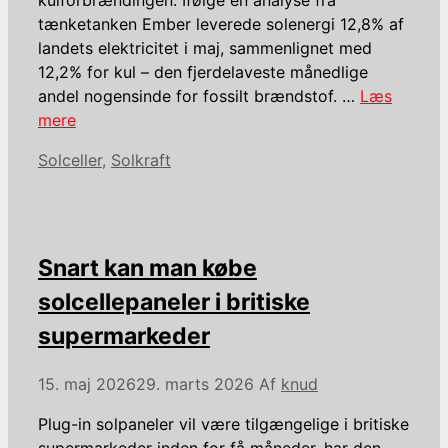
tænketanken Ember leverede solenergi 12,8% af
landets elektricitet i maj, sammenlignet med
12,2% for kul – den fjerdelaveste månedlige
andel nogensinde for fossilt brændstof. …
Læs
mere
Kategorier
Solceller
,
Solkraft
Snart kan man købe
solcellepaneler i britiske
supermarkeder
15. maj 2026
29. marts 2026
Af
knud
Plug-in solpaneler vil være tilgængelige i britiske
supermarkeder inden for få måneder, har den