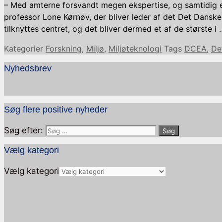
– Med amterne forsvandt megen ekspertise, og samtidig 
professor Lone Kørnøv, der bliver leder af det Det Danske
tilknyttes centret, og det bliver dermed et af de største i
Kategorier
Forskning
,
Miljø
,
Miljøteknologi
Tags
DCEA
,
De
Nyhedsbrev
Søg flere positive nyheder
Søg efter:
Vælg kategori
Vælg kategori