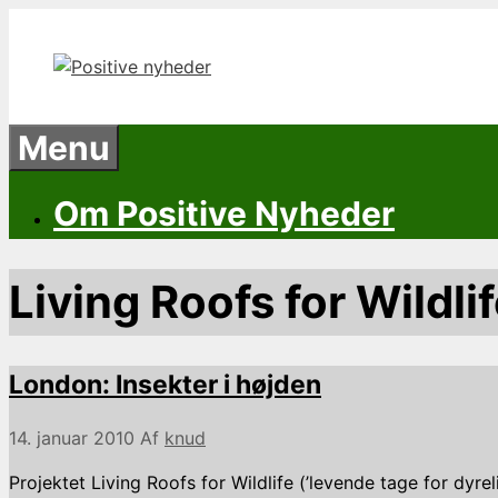
Hop
til
indhold
Menu
Om Positive Nyheder
Living Roofs for Wildli
London: Insekter i højden
14. januar 2010
Af
knud
Projektet Living Roofs for Wildlife (’levende tage for dyre