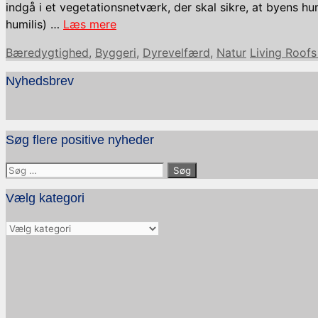
indgå i et vegetationsnetværk, der skal sikre, at byens h
humilis) …
Læs mere
Kategorier
Tags
Bæredygtighed
,
Byggeri
,
Dyrevelfærd
,
Natur
Living Roofs 
Nyhedsbrev
Søg flere positive nyheder
Søg
efter:
Vælg kategori
Vælg
kategori