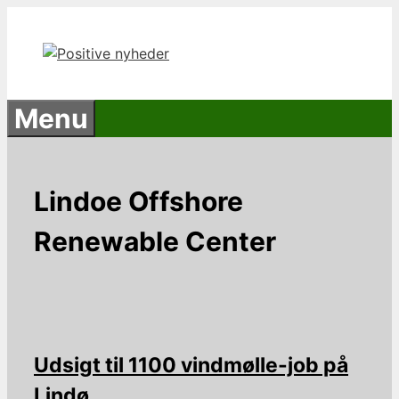
Hop
til
indhold
Menu
Lindoe Offshore
Renewable Center
Udsigt til 1100 vindmølle-job på
Lindø