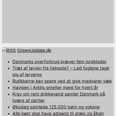
GreenUpdate.dk
Danmarks overforbrug kræver fem jordkloder
Træt af larven fra helvede? – Lad fuglene tage
sig af larverne
Butikkerne kan spare ved at give madvarer væk
Havisen i Arktis smelter mere for hvert år
Krav om rent drikkevand samler Danmark på
tværs af partier
Økodag samlede 125.000 børn og voksne
Alle køer skal have adgang til græs og åben