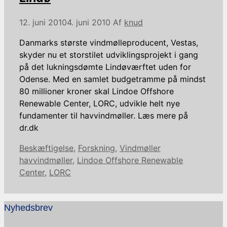
12. juni 2010
4. juni 2010
Af
knud
Danmarks største vindmølleproducent, Vestas,
skyder nu et storstilet udviklingsprojekt i gang
på det lukningsdømte Lindøværftet uden for
Odense. Med en samlet budgetramme på mindst
80 millioner kroner skal Lindoe Offshore
Renewable Center, LORC, udvikle helt nye
fundamenter til havvindmøller. Læs mere på
dr.dk
Kategorier
Tags
Beskæftigelse
,
Forskning
,
Vindmøller
havvindmøller
,
Lindoe Offshore Renewable
Center
,
LORC
Nyhedsbrev