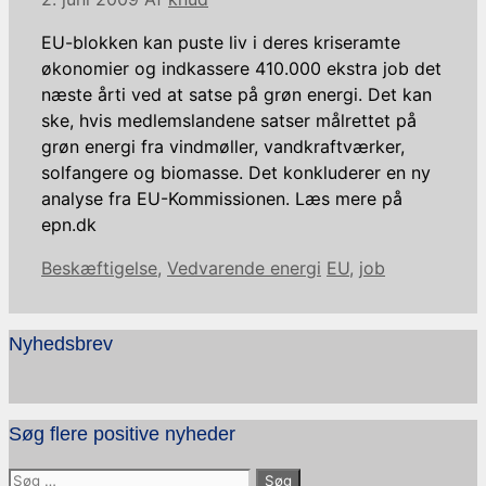
EU-blokken kan puste liv i deres kriseramte
økonomier og indkassere 410.000 ekstra job det
næste årti ved at satse på grøn energi. Det kan
ske, hvis medlemslandene satser målrettet på
grøn energi fra vindmøller, vandkraftværker,
solfangere og biomasse. Det konkluderer en ny
analyse fra EU-Kommissionen. Læs mere på
epn.dk
Kategorier
Tags
Beskæftigelse
,
Vedvarende energi
EU
,
job
Nyhedsbrev
Søg flere positive nyheder
Søg