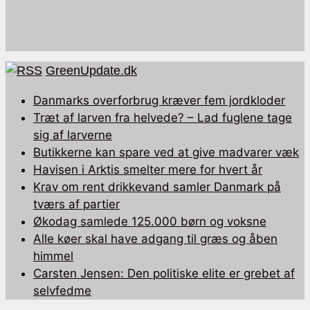
GreenUpdate.dk
Danmarks overforbrug kræver fem jordkloder
Træt af larven fra helvede? – Lad fuglene tage
sig af larverne
Butikkerne kan spare ved at give madvarer væk
Havisen i Arktis smelter mere for hvert år
Krav om rent drikkevand samler Danmark på
tværs af partier
Økodag samlede 125.000 børn og voksne
Alle køer skal have adgang til græs og åben
himmel
Carsten Jensen: Den politiske elite er grebet af
selvfedme