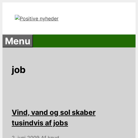
Hop
til
indhold
Menu
job
Vind, vand og sol skaber
tusindvis af jobs
2. juni 2009
Af
knud