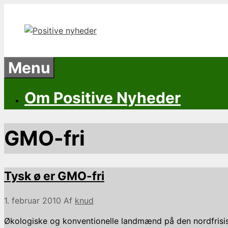
Hop
til
indhold
Menu
Om Positive Nyheder
GMO-fri
Tysk ø er GMO-fri
1. februar 2010
Af
knud
Økologiske og konventionelle landmænd på den nordfrisiske