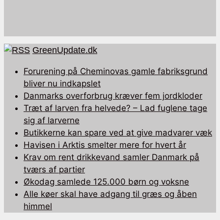
GreenUpdate.dk
Forurening på Cheminovas gamle fabriksgrund
bliver nu indkapslet
Danmarks overforbrug kræver fem jordkloder
Træt af larven fra helvede? – Lad fuglene tage
sig af larverne
Butikkerne kan spare ved at give madvarer væk
Havisen i Arktis smelter mere for hvert år
Krav om rent drikkevand samler Danmark på
tværs af partier
Økodag samlede 125.000 børn og voksne
Alle køer skal have adgang til græs og åben
himmel