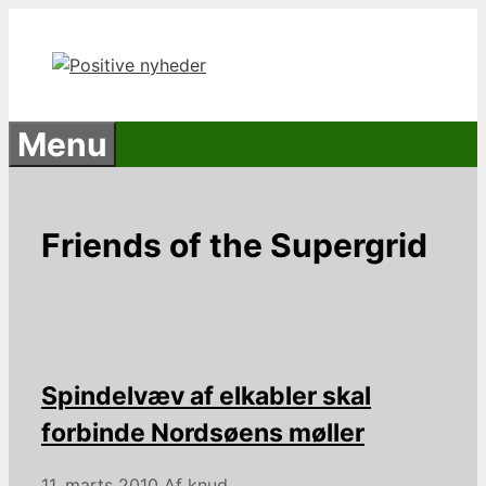
Hop
til
indhold
Menu
Friends of the Supergrid
Spindelvæv af elkabler skal
forbinde Nordsøens møller
11. marts 2010
Af
knud