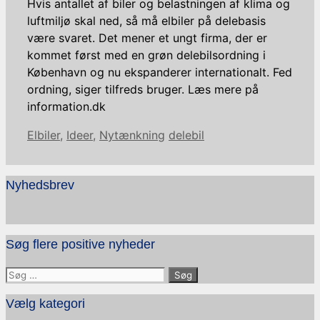
Hvis antallet af biler og belastningen af klima og
luftmiljø skal ned, så må elbiler på delebasis
være svaret. Det mener et ungt firma, der er
kommet først med en grøn delebilsordning i
København og nu ekspanderer internationalt. Fed
ordning, siger tilfreds bruger. Læs mere på
information.dk
Kategorier
Tags
Elbiler
,
Ideer
,
Nytænkning
delebil
Nyhedsbrev
Søg flere positive nyheder
Søg
efter:
Vælg kategori