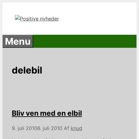
Hop
til
indhold
Menu
delebil
Bliv ven med en elbil
9. juli 2010
6. juli 2010
Af
knud