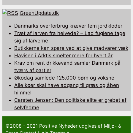
GreenUpdate.dk
Danmarks overforbrug kræver fem jordkloder
Træt af larven fra helvede? – Lad fuglene tage
sig af larverne
Butikkerne kan spare ved at give madvarer væk
Havisen i Arktis smelter mere for hvert år
Krav om rent drikkevand samler Danmark på
tværs af partier
Økodag samlede 125.000 børn og voksne
Alle køer skal have adgang til græs og åben
himmel
Carsten Jensen: Den politiske elite er grebet af
selvfedme
©2008 - 2021 Positive Nyheder udgives af Miljø- &