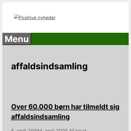
Hop
til
indhold
Menu
affaldsindsamling
Over 60.000 børn har tilmeldt sig
affaldsindsamling
5. april 2009
4. april 2009
Af
knud