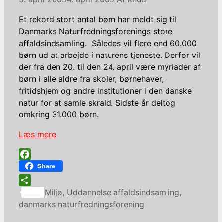
Et rekord stort antal børn har meldt sig til
Danmarks Naturfredningsforenings store
affaldsindsamling. Således vil flere end 60.000
børn ud at arbejde i naturens tjeneste. Derfor vil
der fra den 20. til den 24. april være myriader af
børn i alle aldre fra skoler, børnehaver,
fritidshjem og andre institutioner i den danske
natur for at samle skrald. Sidste år deltog
omkring 31.000 børn.
Læs mere
Facebook
Share
Kategorier
Tags
Share
Miljø
,
Uddannelse
affaldsindsamling
,
danmarks naturfredningsforening