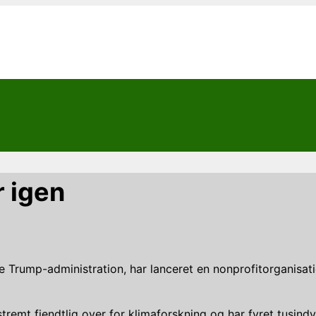
r igen
ke Trump-administration, har lanceret en nonprofitorganisa
mt fjendtlig over for klimaforskning og har fyret tusindvi