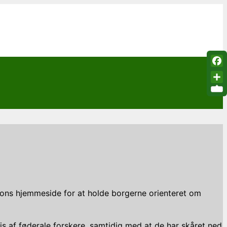
Fac
Sha
tions hjemmeside for at holde borgerne orienteret om
s af føderale forskere, samtidig med at de har skåret ned