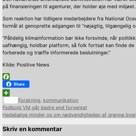
på finansieringen til agenturer, der holder øje med miljøet.
Som reaktion har tidligere medarbejdere fra National Oc
formål at genoprette adgangen til “nøjagtig, tilgængelig o
“Pålidelig klimainformation bør ikke forsvinde, når polit
uafhængig, holdbar platform, så folk fortsat kan finde de d
forberede og træffe informerede beslutninger.”
Kilde: Positive News
Facebook
Share
Kategorier
Share
Forskning
,
kommunikation
Fodbold VM går bedre end forventet
Hedebølge minder os om nødvendigheden af grønne byer
Skriv en kommentar