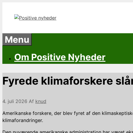
Hop
til
indhold
Menu
Om Positive Nyheder
Fyrede klimaforskere slå
4. juli 2026
Af
knud
Amerikanske forskere, der blev fyret af den klimaskeptis
klimaforandringer.
Den nuværende amerikanske administration har været ekstre