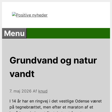
Hop
til
indhold
Menu
Grundvand og natur
vandt
7. maj 2026
Af
knud
I 14 år har en ringvej i det vestlige Odense været
på tegnebrættet, men efter et maraton af et