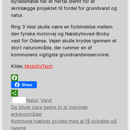
byrådsmøde har et flertal stemt for at
skrinlægge projektet til fordel for grundvand og
natur.
Ring 3 Vest skulle være en forbindelse mellem
den fynske motorvej og Næsbyhoved-Broby
vest for Odense. Vejen skulle krydse igennem et
stort naturområde, der rummer en af
kommunens vigtigste grundvandsreservoirer.
Kilde:
MobilityTech
Facebook
Share
Kategorier
Share
Natur
,
Vand
De bliver bare bedre til at indvinde
ørkenområder
Kommune hjælper private med at få solceller på
tagene