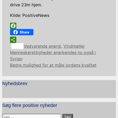
drive 23m hjem.
Kilde: PositiveNews
Facebook
Share
Kategorier
Share
Vedvarende energi
,
Vindmøller
Menneskerettigheder anerkendes nu også i
Syrien
Bedre mulighed for at måle jordens kvalitet
Nyhedsbrev
Søg flere positive nyheder
Søg