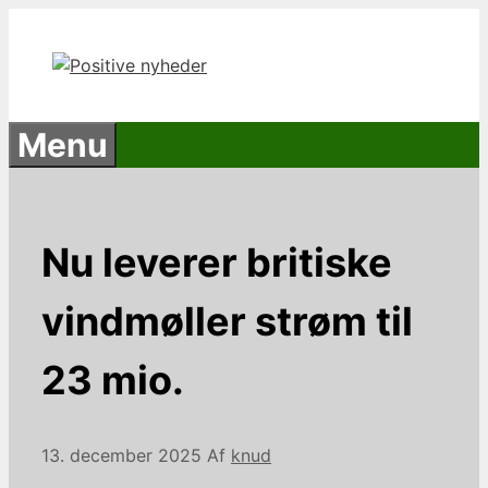
Hop
til
indhold
Menu
Nu leverer britiske
vindmøller strøm til
23 mio.
13. december 2025
Af
knud