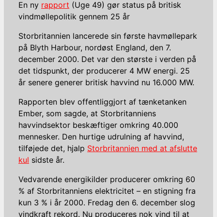
En ny
rapport
(Uge 49) gør status på britisk
vindmøllepolitik gennem 25 år
Storbritannien lancerede sin første havmøllepark
på Blyth Harbour, nordøst England, den 7.
december 2000. Det var den største i verden på
det tidspunkt, der producerer 4 MW energi. 25
år senere generer britisk havvind nu 16.000 MW.
Rapporten blev offentliggjort af tænketanken
Ember, som sagde, at Storbritanniens
havvindsektor beskæftiger omkring 40.000
mennesker. Den hurtige udrulning af havvind,
tilføjede det, hjalp
Storbritannien med at afslutte
kul
sidste år.
Vedvarende energikilder producerer omkring 60
% af Storbritanniens elektricitet – en stigning fra
kun 3 % i år 2000. Fredag den 6. december slog
vindkraft rekord. Nu produceres nok vind til at