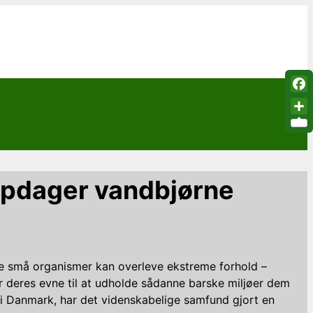
Fac
Sha
opdager vandbjørne
sse små organismer kan overleve ekstreme forhold –
r deres evne til at udholde sådanne barske miljøer dem
n i Danmark, har det videnskabelige samfund gjort en