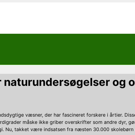
 naturundersøgelser og 
sdygtige væsner, der har fascineret forskere i årtier. Di
digrader måske ikke griber overskrifter som andre dyr, gø
logi. Nu, takket være indsatsen fra næsten 30.000 skolebør