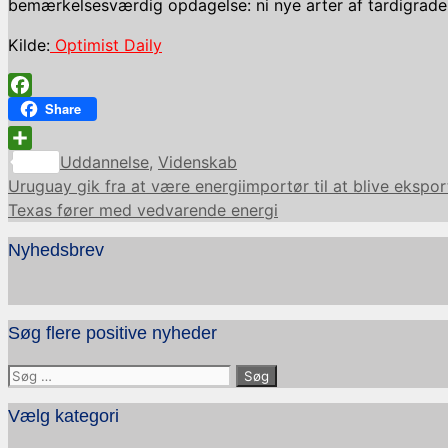
bemærkelsesværdig opdagelse: ni nye arter af tardigrade
Kilde:
Optimist Daily
Facebook
Share
Kategorier
Share
Uddannelse
,
Videnskab
Uruguay gik fra at være energiimportør til at blive ekspor
Texas fører med vedvarende energi
Nyhedsbrev
Søg flere positive nyheder
Søg
efter:
Vælg kategori