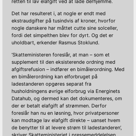
retten til lav elafgift ved at lade derhjemme.
Det har resulteret i, at nogle er endt med
ekstraudgifter på tusindvis af kroner, hvorfor
nogle danskere har måttet cutte sine solceller,
fordi det simpelthen blev for dyrt. Og det er
uholdbart, erkender Rasmus Stoklund.
‘Skatteministeren foreslår, at man – som et
supplement til den eksisterende ordning med
afgiftsrefusion – indfører en bimålerordning. Med
en bimålerordning kan elforbruget på
ladestanderen opgøres separat fra
husholdningens øvrige elforbrug via Energinets
Datahub, og dermed kan det dokumenteres, om
der er betalt elafgift af strømmen. Derfor
foreslår han nu en løsning, hvor privatpersoner
kan modtage lav elafgift direkte – uanset hvem
de benytter til at levere strøm til ladestanderen’,
skriver Skatteministeriet i pressemeddelelsen.