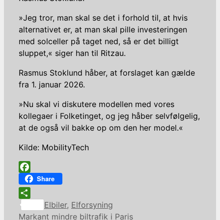
»Jeg tror, man skal se det i forhold til, at hvis
alternativet er, at man skal pille investeringen
med solceller på taget ned, så er det billigt
sluppet,« siger han til Ritzau.
Rasmus Stoklund håber, at forslaget kan gælde
fra 1. januar 2026.
»Nu skal vi diskutere modellen med vores
kollegaer i Folketinget, og jeg håber selvfølgelig,
at de også vil bakke op om den her model.«
Kilde: MobilityTech
Facebook
Share
Kategorier
Share
Elbiler
,
Elforsyning
Markant mindre biltrafik i Paris