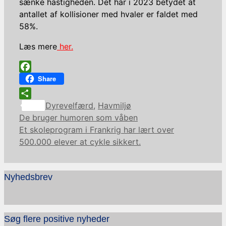
sænke hastigheden. Det har i 2023 betydet at
antallet af kollisioner med hvaler er faldet med
58%.
Læs mere
her.
Facebook
Share
Kategorier
Share
Dyrevelfærd
,
Havmiljø
De bruger humoren som våben
Et skoleprogram i Frankrig har lært over
500.000 elever at cykle sikkert.
Nyhedsbrev
Søg flere positive nyheder