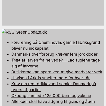
GreenUpdate.dk
Forurening på Cheminovas gamle fabriksgrund
bliver nu indkapslet
Danmarks overforbrug kræver fem jordkloder
Træt af larven fra helvede? – Lad fuglene tage
sig af larverne
Butikkerne kan spare ved at give madvarer væk
Havisen i Arktis smelter mere for hvert år
Krav om rent drikkevand samler Danmark på
tværs af partier
Økodag samlede 125.000 børn og voksne
Alle køer skal have adgang til græs og åben