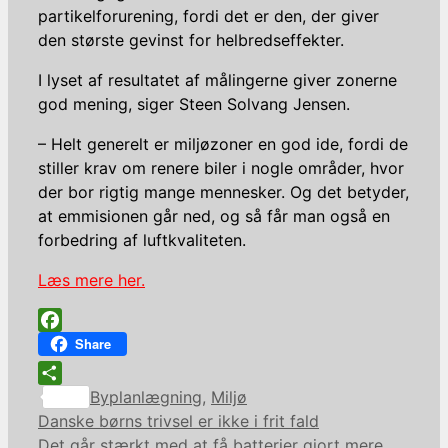
partikelforurening, fordi det er den, der giver
den største gevinst for helbredseffekter.
I lyset af resultatet af målingerne giver zonerne
god mening, siger Steen Solvang Jensen.
– Helt generelt er miljøzoner en god ide, fordi de
stiller krav om renere biler i nogle områder, hvor
der bor rigtig mange mennesker. Og det betyder,
at emmisionen går ned, og så får man også en
forbedring af luftkvaliteten.
Læs mere her.
Facebook
Share
Kategorier
Share
Byplanlægning
,
Miljø
Danske børns trivsel er ikke i frit fald
Det går stærkt med at få batterier gjort mere