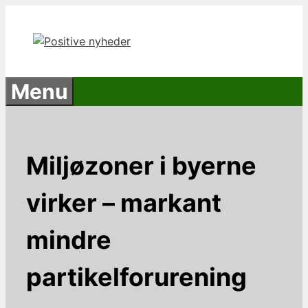
Hop
til
indhold
Menu
Miljøzoner i byerne
virker – markant
mindre
partikelforurening