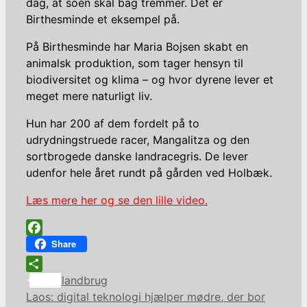
dag, at soen skal bag tremmer. Det er
Birthesminde et eksempel på.
På Birthesminde har Maria Bojsen skabt en
animalsk produktion, som tager hensyn til
biodiversitet og klima – og hvor dyrene lever et
meget mere naturligt liv.
Hun har 200 af dem fordelt på to
udrydningstruede racer, Mangalitza og den
sortbrogede danske landracegris. De lever
udenfor hele året rundt på gården ved Holbæk.
Læs mere her og se den lille video.
Facebook
Share
Kategorier
Share
landbrug
Laos: digital teknologi hjælper mødre, der bor