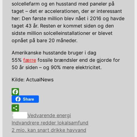
solcellefarm og en husstand med paneler på
taget – det er accelerationen, der er interessant
her: Den første million blev nået i 2016 og havde
taget 43 år. Resten er kommet siden og den
sidste million solcelleinstallationer er blevet
opnået på bare 20 måneder.
Amerikanske husstande bruger i dag
55%
færre
fossile brændsler end de gjorde for
50 år siden – og 90% mere elektricitet.
Kilde: ActualNews
Facebook
Share
Kategorier
Share
Vedvarende energi
Indvandrere redder lokalsamfund
2 mio. kan snart drikke havvand