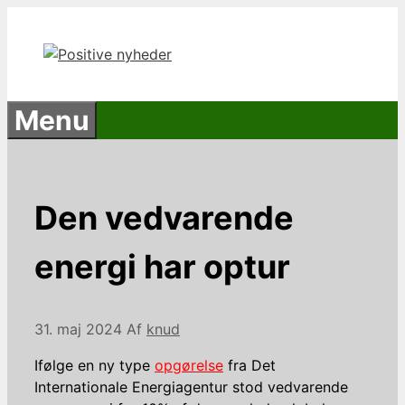
Hop
til
indhold
Menu
Den vedvarende
energi har optur
31. maj 2024
Af
knud
Ifølge en ny type
opgørelse
fra Det
Internationale Energiagentur stod vedvarende