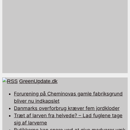
GreenUpdate.dk
Forurening på Cheminovas gamle fabriksgrund
bliver nu indkapslet
Danmarks overforbrug kræver fem jordkloder
Træt af larven fra helvede? – Lad fuglene tage
sig af larverne
Butikkerne kan spare ved at give madvarer væk