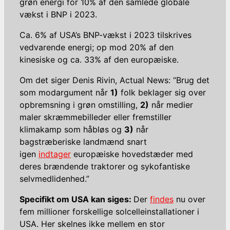
grøn energi for 10% af den samlede globale
vækst i BNP i 2023.
Ca. 6% af USA’s BNP-vækst i 2023 tilskrives
vedvarende energi; op mod 20% af den
kinesiske og ca. 33% af den europæiske.
Om det siger Denis Rivin, Actual News: “Brug det
som modargument når
1)
folk beklager sig over
opbremsning i grøn omstilling,
2)
når medier
maler skræmmebilleder eller fremstiller
klimakamp som håbløs og
3)
når
bagstræberiske landmænd snart
igen
indtager
europæiske hovedstæder med
deres brændende traktorer og sykofantiske
selvmedlidenhed.”
Specifikt om USA kan siges:
Der
findes
nu over
fem millioner forskellige solcelleinstallationer i
USA. Her skelnes ikke mellem en stor