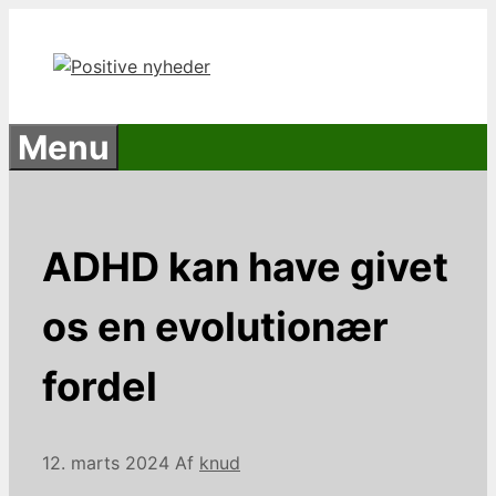
Hop
til
indhold
Menu
ADHD kan have givet
os en evolutionær
fordel
12. marts 2024
Af
knud