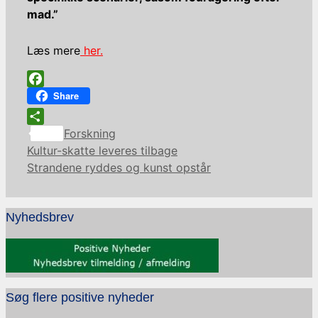
mad.”
Læs mere
her.
Facebook
Share
Kategorier
Share
Forskning
Kultur-skatte leveres tilbage
Strandene ryddes og kunst opstår
Nyhedsbrev
Søg flere positive nyheder