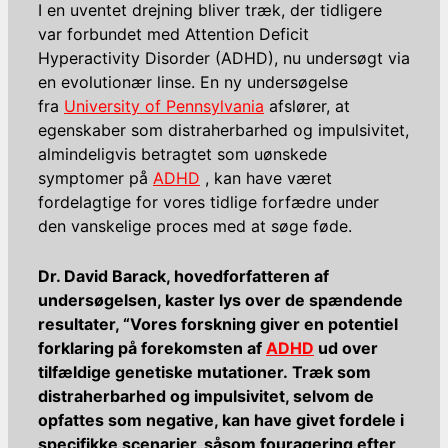
I en uventet drejning bliver træk, der tidligere
var forbundet med Attention Deficit
Hyperactivity Disorder (ADHD), nu undersøgt via
en evolutionær linse. En ny undersøgelse
fra
University of Pennsylvania
afslører, at
egenskaber som distraherbarhed og impulsivitet,
almindeligvis betragtet som uønskede
symptomer på
ADHD
, kan have været
fordelagtige for vores tidlige forfædre under
den vanskelige proces med at søge føde.
Dr. David Barack, hovedforfatteren af ​​
undersøgelsen, kaster lys over de spændende
resultater, “Vores forskning giver en potentiel
forklaring på forekomsten af
​​ADHD
ud over
tilfældige genetiske mutationer. Træk som
distraherbarhed og impulsivitet, selvom de
opfattes som negative, kan have givet fordele i
specifikke scenarier, såsom fouragering efter