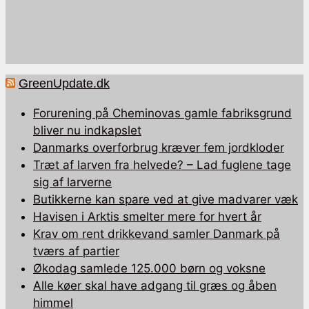
GreenUpdate.dk
Forurening på Cheminovas gamle fabriksgrund
bliver nu indkapslet
Danmarks overforbrug kræver fem jordkloder
Træt af larven fra helvede? – Lad fuglene tage
sig af larverne
Butikkerne kan spare ved at give madvarer væk
Havisen i Arktis smelter mere for hvert år
Krav om rent drikkevand samler Danmark på
tværs af partier
Økodag samlede 125.000 børn og voksne
Alle køer skal have adgang til græs og åben
himmel