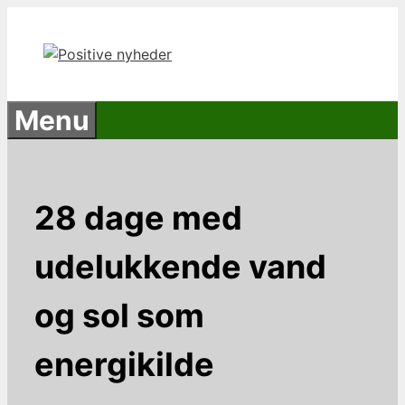
Hop
til
indhold
Menu
28 dage med
udelukkende vand
og sol som
energikilde