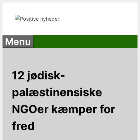
Hop
til
indhold
Menu
12 jødisk-
palæstinensiske
NGOer kæmper for
fred