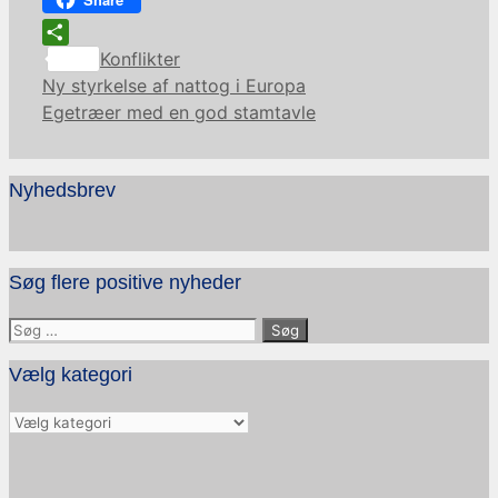
Kategorier
Share
Konflikter
Ny styrkelse af nattog i Europa
Egetræer med en god stamtavle
Nyhedsbrev
Søg flere positive nyheder
Søg
efter:
Vælg kategori
Vælg
kategori