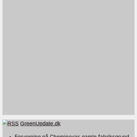
GreenUpdate.dk
Forurening på Cheminovas gamle fabriksgrund