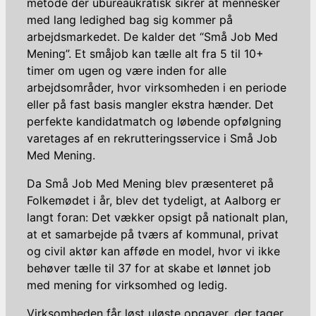
metode der ubureaukratisk sikrer at mennesker
med lang ledighed bag sig kommer på
arbejdsmarkedet. De kalder det “Små Job Med
Mening”. Et småjob kan tælle alt fra 5 til 10+
timer om ugen og være inden for alle
arbejdsområder, hvor virksomheden i en periode
eller på fast basis mangler ekstra hænder. Det
perfekte kandidatmatch og løbende opfølgning
varetages af en rekrutteringsservice i Små Job
Med Mening.
Da Små Job Med Mening blev præsenteret på
Folkemødet i år, blev det tydeligt, at Aalborg er
langt foran: Det vækker opsigt på nationalt plan,
at et samarbejde på tværs af kommunal, privat
og civil aktør kan afføde en model, hvor vi ikke
behøver tælle til 37 for at skabe et lønnet job
med mening for virksomhed og ledig.
Virksomheden får løst uløste opgaver, der tager