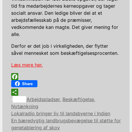
tid fra medarbejdernes kerneopgaver og tager
socialt ansvar. Den ledige bliver del at et
arbejdsfællesskab på de præmisser,
vedkommende kan magte. Det giver mening for
alle.
Derfor er det job i virkeligheden, der flytter
såvel mennesket som beskæftigelsesprocenten.
Læs mere her.
Facebook
Share
Kategorier
Share
Arbejdspladser
,
Beskæftigelse
,
Nytænkning
Lokalradio bringer liv til landsbyerne i Indien
En bæredygtig landbrugsbevægelse til støtte for
genetablering af skov