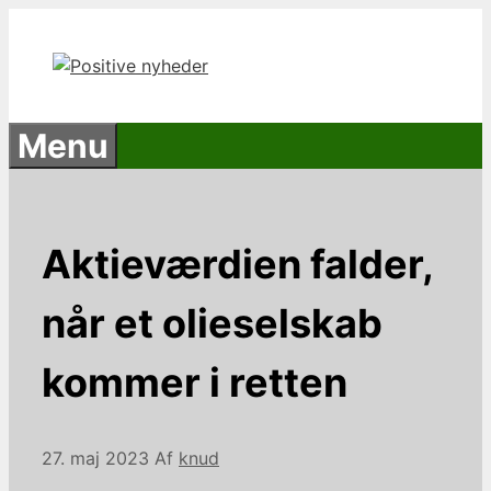
Hop
til
indhold
Menu
Aktieværdien falder,
når et olieselskab
kommer i retten
27. maj 2023
Af
knud