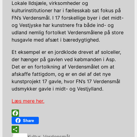
Lokale Ildsjæle, virksomheder og
kulturinstitutioner har i fællesskab sat fokus på
FN’s Verdensmål. I 17 forskellige byer i det midt-
og Vestjyske har kunstnere fra både ind- og
udland nemlig fortolket Verdensmålene på store
husgavle med afsæt i bæredygtighed.
Et eksempel er en jordklode drevet af solceller,
der hænger på gavlen ved købmanden i Asp.
Det er en fortolkning af Verdensmålet om at
afskaffe fattigdom, og er en del af det nye
kunstprojekt 17 gavle, hvor FN’s 17 Verdensmål
udsmykker gavle i midt- og Vestjylland.
Læs mere her.
Facebook
Share
Kategorier
Share
Kultur
,
Verdensmål