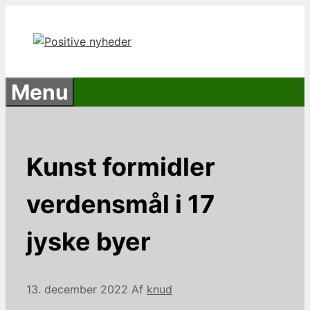
Hop
til
indhold
Menu
Kunst formidler
verdensmål i 17
jyske byer
13. december 2022
Af
knud