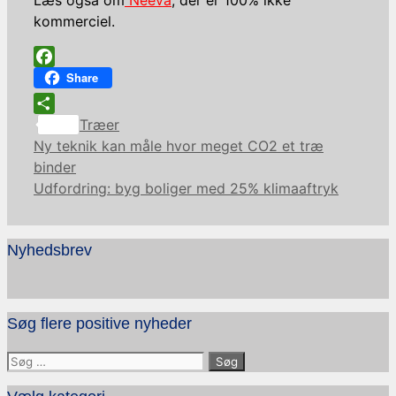
kommerciel.
Facebook
Share
Kategorier
Share
Træer
Ny teknik kan måle hvor meget CO2 et træ
binder
Udfordring: byg boliger med 25% klimaaftryk
Nyhedsbrev
Søg flere positive nyheder
Søg
efter: