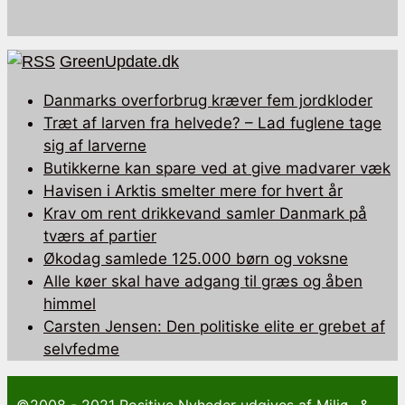
GreenUpdate.dk
Danmarks overforbrug kræver fem jordkloder
Træt af larven fra helvede? – Lad fuglene tage
sig af larverne
Butikkerne kan spare ved at give madvarer væk
Havisen i Arktis smelter mere for hvert år
Krav om rent drikkevand samler Danmark på
tværs af partier
Økodag samlede 125.000 børn og voksne
Alle køer skal have adgang til græs og åben
himmel
Carsten Jensen: Den politiske elite er grebet af
selvfedme
©2008 - 2021 Positive Nyheder udgives af Miljø- &