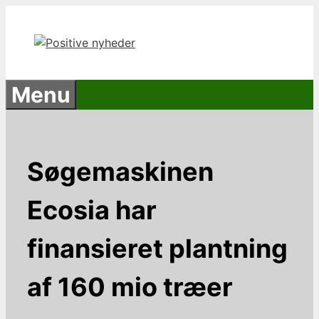
Hop
til
indhold
Menu
Søgemaskinen
Ecosia har
finansieret plantning
af 160 mio træer