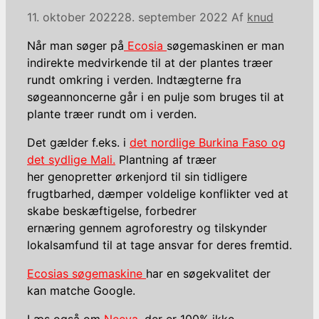
11. oktober 2022
28. september 2022
Af
knud
Når man søger på
Ecosia
søgemaskinen er man
indirekte medvirkende til at der plantes træer
rundt omkring i verden. Indtægterne fra
søgeannoncerne går i en pulje som bruges til at
plante træer rundt om i verden.
Det gælder f.eks. i
det nordlige Burkina Faso og
det sydlige Mali.
Plantning af træer
her genopretter ørkenjord til sin tidligere
frugtbarhed, dæmper voldelige konflikter ved at
skabe beskæftigelse, forbedrer
ernæring gennem agroforestry og tilskynder
lokalsamfund til at tage ansvar for deres fremtid.
Ecosias søgemaskine
har en søgekvalitet der
kan matche Google.
Læs også om
Neeva
, der er 100% ikke