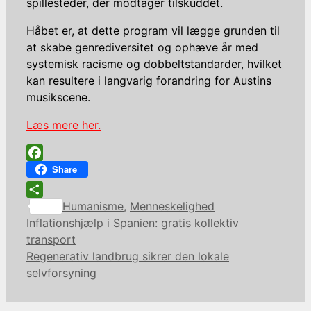
spillesteder, der modtager tilskuddet.
Håbet er, at dette program vil lægge grunden til
at skabe genrediversitet og ophæve år med
systemisk racisme og dobbeltstandarder, hvilket
kan resultere i langvarig forandring for Austins
musikscene.
Læs mere her.
Facebook
Share
Kategorier
Share
Humanisme
,
Menneskelighed
Inflationshjælp i Spanien: gratis kollektiv
transport
Regenerativ landbrug sikrer den lokale
selvforsyning