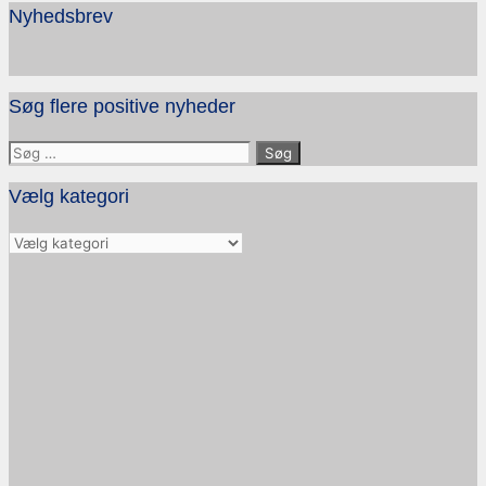
Nyhedsbrev
Søg flere positive nyheder
Søg
efter:
Vælg kategori
Vælg
kategori