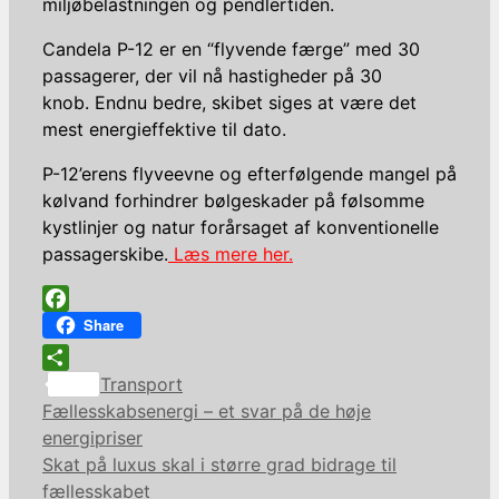
miljøbelastningen og pendlertiden.
Candela P-12 er en “flyvende færge” med 30
passagerer, der vil nå hastigheder på 30
knob. Endnu bedre, skibet siges at være det
mest energieffektive til dato.
P-12’erens flyveevne og efterfølgende mangel på
kølvand forhindrer bølgeskader på følsomme
kystlinjer og natur forårsaget af konventionelle
passagerskibe.
Læs mere her.
Facebook
Share
Kategorier
Share
Transport
Fællesskabsenergi – et svar på de høje
energipriser
Skat på luxus skal i større grad bidrage til
fællesskabet