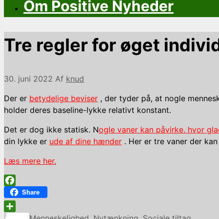
Om Positive Nyheder
Tre regler for øget indivi
30. juni 2022
Af
knud
Der er
betydelige beviser
, der tyder på, at nogle mennes
holder deres baseline-lykke relativt konstant.
Det er dog ikke statisk. N
ogle vaner kan påvirke, hvor gl
din lykke er
ude af dine hænder
. Her er tre vaner der kan
Læs mere her.
Facebook
Share
Kategorier
Share
Menneskelighed
,
Nytænkning
,
Sociale tiltag