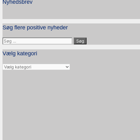
Nyhedsbrev
Søg flere positive nyheder
Søg
efter:
Vælg kategori
Vælg
kategori