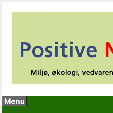
Hop
til
indhold
Menu