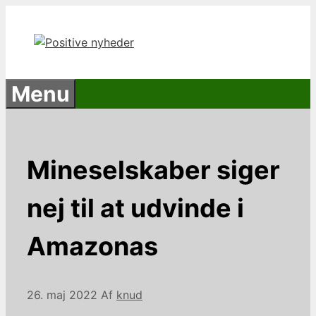
Hop
til
indhold
Menu
Mineselskaber siger
nej til at udvinde i
Amazonas
26. maj 2022
Af
knud