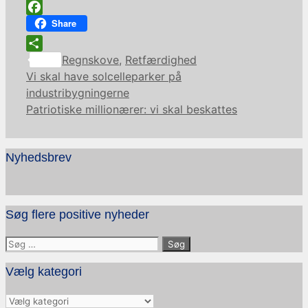
Facebook
Share
Kategorier
Share
Regnskove
,
Retfærdighed
Vi skal have solcelleparker på
industribygningerne
Patriotiske millionærer: vi skal beskattes
Nyhedsbrev
Søg flere positive nyheder
Søg
efter:
Vælg kategori
Vælg