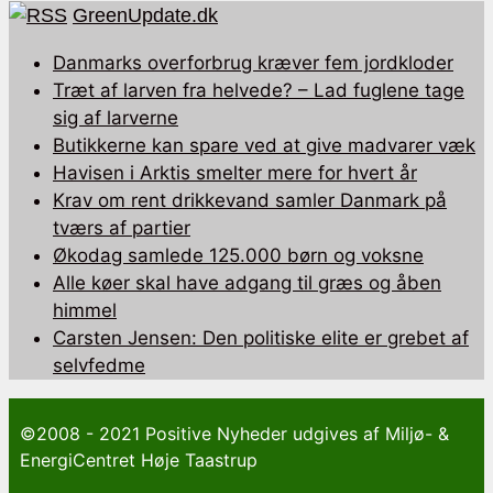
GreenUpdate.dk
Danmarks overforbrug kræver fem jordkloder
Træt af larven fra helvede? – Lad fuglene tage
sig af larverne
Butikkerne kan spare ved at give madvarer væk
Havisen i Arktis smelter mere for hvert år
Krav om rent drikkevand samler Danmark på
tværs af partier
Økodag samlede 125.000 børn og voksne
Alle køer skal have adgang til græs og åben
himmel
Carsten Jensen: Den politiske elite er grebet af
selvfedme
©2008 - 2021 Positive Nyheder udgives af Miljø- &
EnergiCentret Høje Taastrup