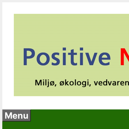
Hop
til
indhold
Menu