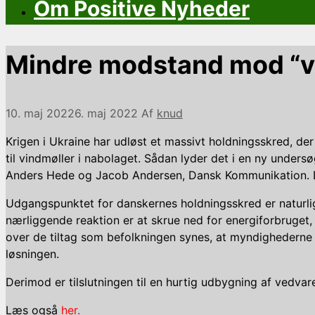
Om Positive Nyheder
Mindre modstand mod “vi
10. maj 2022
6. maj 2022
Af
knud
Krigen i Ukraine har udløst et massivt holdningsskred, de
til vindmøller i nabolaget. Sådan lyder det i en ny under
Anders Hede og Jacob Andersen, Dansk Kommunikation. Dat
Udgangspunktet for danskernes holdningsskred er naturlig
nærliggende reaktion er at skrue ned for energiforbruget, 
over de tiltag som befolkningen synes, at myndighederne bør
løsningen.
Derimod er tilslutningen til en hurtig udbygning af vedv
Læs også
her.