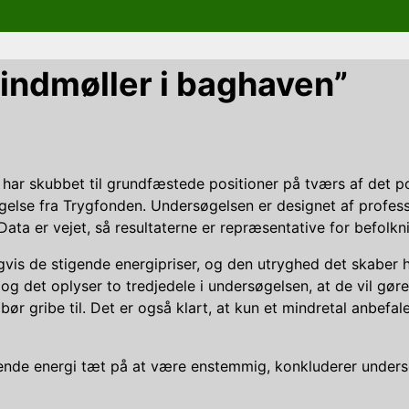
ndmøller i baghaven”
r har skubbet til grundfæstede positioner på tværs af det 
søgelse fra Trygfonden. Undersøgelsen er designet af profe
a er vejet, så resultaterne er repræsentative for befolkn
vis de stigende energipriser, og den utryghed det skaber 
og det oplyser to tredjedele i undersøgelsen, at de vil gøre
 gribe til. Det er også klart, at kun et mindretal anbefaler
arende energi tæt på at være enstemmig, konkluderer under