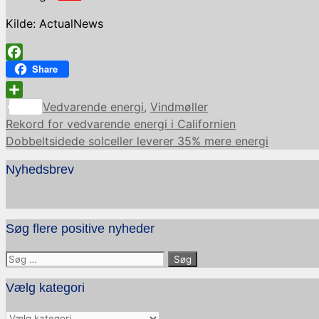
Kilde: ActualNews
Facebook
Share
Kategorier
Share
Vedvarende energi
,
Vindmøller
Rekord for vedvarende energi i Californien
Dobbeltsidede solceller leverer 35% mere energi
Nyhedsbrev
Søg flere positive nyheder
Søg
efter:
Vælg kategori
Vælg