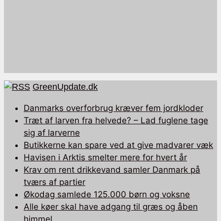
GreenUpdate.dk
Danmarks overforbrug kræver fem jordkloder
Træt af larven fra helvede? – Lad fuglene tage
sig af larverne
Butikkerne kan spare ved at give madvarer væk
Havisen i Arktis smelter mere for hvert år
Krav om rent drikkevand samler Danmark på
tværs af partier
Økodag samlede 125.000 børn og voksne
Alle køer skal have adgang til græs og åben
himmel