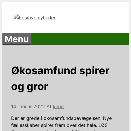
Hop
til
indhold
Menu
Økosamfund spirer
og gror
14. januar 2022
Af
knud
Der er grøde i økosamfundsbevægelsen. Nye
fællesskaber spirer frem over det hele. LØS