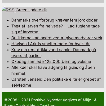
GreenUpdate.dk
Danmarks overforbrug kræver fem jordkloder
Træt af larven fra helvede? – Lad fuglene tage
sig af larverne
Butikkerne kan spare ved at give madvarer væk
Havisen i Arktis smelter mere for hvert år
Krav om rent drikkevand samler Danmark på
tværs af partier
Økodag samlede 125.000 børn og voksne
Alle køer skal have adgang til græs og åben
himmel
Carsten Jensen: Den politiske elite er grebet af
selvfedme
©2008 - 2021 Positive Nyheder udgives af Miljø- &
EnergiCentret Høje Taastrup