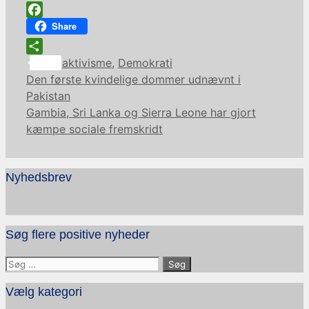
Facebook
Share
Kategorier
Share
aktivisme
,
Demokrati
Den første kvindelige dommer udnævnt i
Pakistan
Gambia, Sri Lanka og Sierra Leone har gjort
kæmpe sociale fremskridt
Nyhedsbrev
Søg flere positive nyheder
Søg
efter:
Vælg kategori