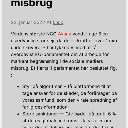
misbrug
22. januar 2022
Af
knud
Verdens største NGO
Avaaz
vandt i uge 3 en
usædvanlig stor sejr, da de – i kraft af over 1 mio
underskrivere – har lykkedes med at få
overbevist EU-parlamentet om at arbejde for
markant begrænsning i de sociale mediers
misbrug. Et flertal i parlamentet har besluttet flg.
:
Styr på algoritmen – få platformene til at
tage ansvar for de skader, de forårsager på
vores samfund, som den virale spredning af
farlig desinformation;
Store sanktioner — Giv bøder på op til 6 %
af deres globale indkomst. Ja vi taler om
milliarder af dollars her, hvis de ikke fikser