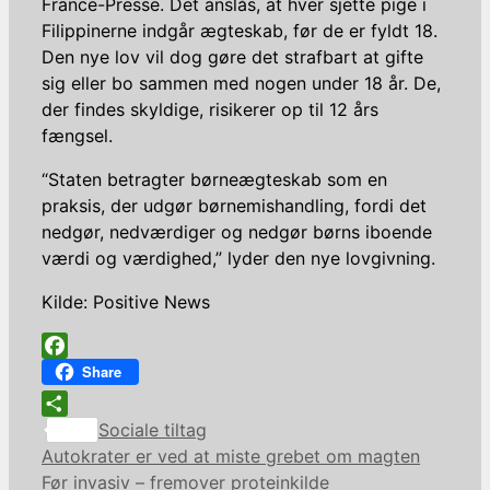
France-Presse. Det anslås, at hver sjette pige i
Filippinerne indgår ægteskab, før de er fyldt 18.
Den nye lov vil dog gøre det strafbart at gifte
sig eller bo sammen med nogen under 18 år. De,
der findes skyldige, risikerer op til 12 års
fængsel.
“Staten betragter børneægteskab som en
praksis, der udgør børnemishandling, fordi det
nedgør, nedværdiger og nedgør børns iboende
værdi og værdighed,” lyder den nye lovgivning.
Kilde: Positive News
Facebook
Share
Kategorier
Share
Sociale tiltag
Autokrater er ved at miste grebet om magten
Før invasiv – fremover proteinkilde