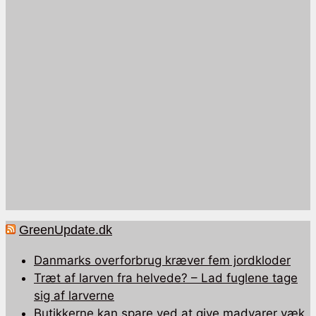
GreenUpdate.dk
Danmarks overforbrug kræver fem jordkloder
Træt af larven fra helvede? – Lad fuglene tage
sig af larverne
Butikkerne kan spare ved at give madvarer væk