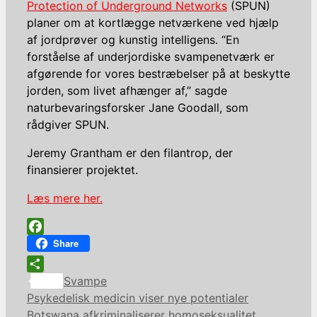
Protection of Underground Networks
(SPUN)
planer om at kortlægge netværkene ved hjælp
af jordprøver og kunstig intelligens. “En
forståelse af underjordiske svampenetværk er
afgørende for vores bestræbelser på at beskytte
jorden, som livet afhænger af,” sagde
naturbevaringsforsker Jane Goodall, som
rådgiver SPUN.
Jeremy Grantham er den filantrop, der
finansierer projektet.
Læs mere her.
Facebook
Share
Kategorier
Share
Svampe
Psykedelisk medicin viser nye potentialer
Botswana afkriminaliserer homoseksualitet