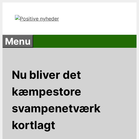
Hop
til
indhold
Menu
Nu bliver det
kæmpestore
svampenetværk
kortlagt