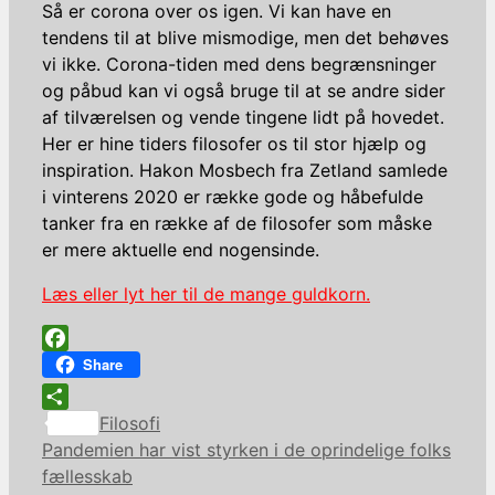
Så er corona over os igen. Vi kan have en
tendens til at blive mismodige, men det behøves
vi ikke. Corona-tiden med dens begrænsninger
og påbud kan vi også bruge til at se andre sider
af tilværelsen og vende tingene lidt på hovedet.
Her er hine tiders filosofer os til stor hjælp og
inspiration. Hakon Mosbech fra Zetland samlede
i vinterens 2020 er række gode og håbefulde
tanker fra en række af de filosofer som måske
er mere aktuelle end nogensinde.
Læs eller lyt her til de mange guldkorn.
Facebook
Share
Kategorier
Share
Filosofi
Pandemien har vist styrken i de oprindelige folks
fællesskab