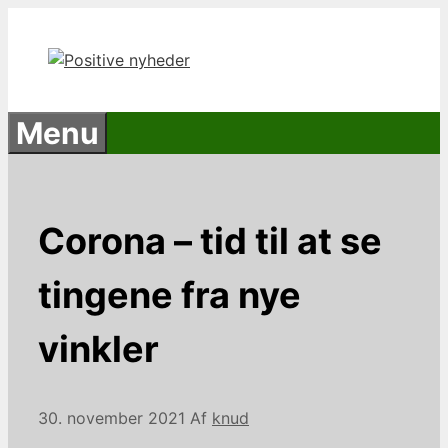
Hop
til
indhold
Menu
Corona – tid til at se
tingene fra nye
vinkler
30. november 2021
Af
knud