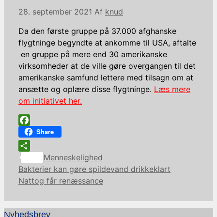
28. september 2021
Af
knud
Da den første gruppe på 37.000 afghanske
flygtninge begyndte at ankomme til USA, aftalte
en gruppe på mere end 30 amerikanske
virksomheder at de ville gøre overgangen til det
amerikanske samfund lettere med tilsagn om at
ansætte og oplære disse flygtninge.
Læs mere
om initiativet her.
Facebook
Share
Kategorier
Share
Menneskelighed
Bakterier kan gøre spildevand drikkeklart
Nattog får renæssance
Nyhedsbrev