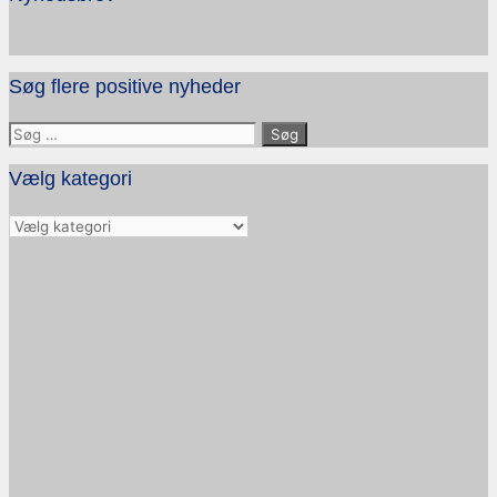
Søg flere positive nyheder
Søg
efter:
Vælg kategori
Vælg
kategori