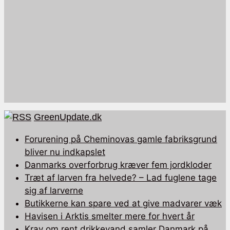
GreenUpdate.dk
Forurening på Cheminovas gamle fabriksgrund
bliver nu indkapslet
Danmarks overforbrug kræver fem jordkloder
Træt af larven fra helvede? – Lad fuglene tage
sig af larverne
Butikkerne kan spare ved at give madvarer væk
Havisen i Arktis smelter mere for hvert år
Krav om rent drikkevand samler Danmark på